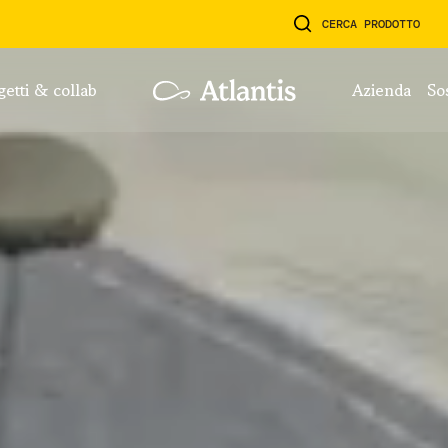
CERCA PRODOTTO
ogetti & collab
azienda
so