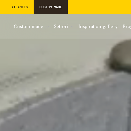
ATLANTIS
CUSTOM MADE
custom made
settori
inspiration gallery
pr