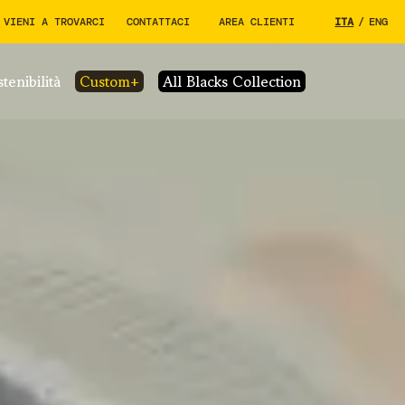
VIENI A TROVARCI
CONTATTACI
AREA CLIENTI
ITA
/
ENG
stenibilità
custom+
All Blacks Collection