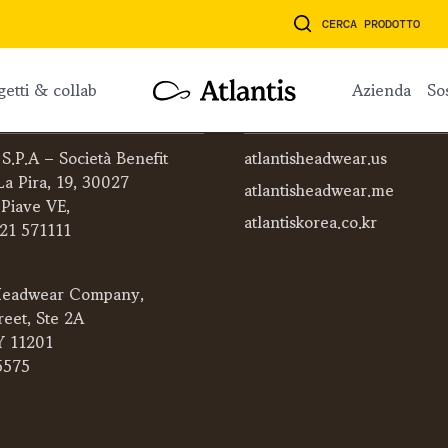
CERCA PRODOTTO
ogetti & collab
azienda
so
ATLANTIS WORLDWIDE
 S.P.A – Società Benefit
atlantisheadwear.us
La Pira, 19, 30027
atlantisheadwear.me
 Piave VE,
atlantiskorea.co.kr
421 571111
eadwear Company,
reet, Ste 2A
Y 11201
5575