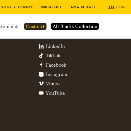
VIENI A TROVARCI
CONTATTACI
AREA CLIENTI
ITA
/
ENG
stenibilità
custom+
All Blacks Collection
SOCIAL
LinkedIn
TikTok
Facebook
Instagram
Vimeo
YouTube