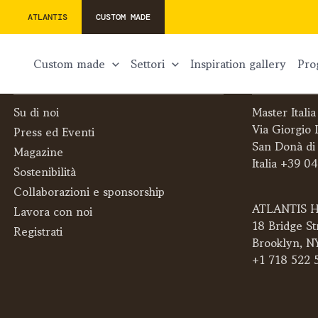
ATLANTIS
CUSTOM MADE
custom made
settori
inspiration gallery
pr
L’AZIENDA
CONTATTI
Su di noi
Master Italia
Via Giorgio 
Press ed Eventi
San Donà di
Magazine
Italia +39 0
Sostenibilità
Collaborazioni e sponsorship
ATLANTIS H
Lavora con noi
18 Bridge St
Registrati
Brooklyn, N
+1 718 522 